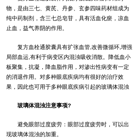
物，是由三七、黄芪、丹参、玄参四味药材组成为
纯中药制剂，含三七
总
皂苷，具有活血化瘀，凉血
止血，益气养阴的作用。
复方血栓通胶囊具有扩张血管,改善
微
循环,增强
局部血运,有利于病变区内混浊吸收消散。降低血小
板聚集，抗凝，降血脂作用，对渗出
性
病变有一定
的消退作用。对多种眼底疾病均有很好的治疗效
果，因此也可用于多种眼底疾病引起的玻璃体混浊
玻璃体混浊注意事项?
避免眼部过度疲劳：眼部过度疲劳时，可以出
现玻璃体混浊的加重。