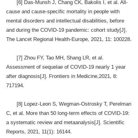
[6] Das-Munsh J, Chang CK, Bakolis I, et al. All-
cause and cause-specific mortality in people with
mental disorders and intellectual disabilities, before
and during the COVID-19 pandemic: cohort study[J].
The Lancet Regional Health-Europe, 2021, 11: 100228.
[7] Zhou FY, Tao MH, Shang LR, et al.
Assessment of sequelae of COVID-19 nearly 1 year
after diagnosis[J]. Frontiers in Medicine,2021, 8:
717194.
[8] Lopez-Leon S, Wegman-Ostrosky T, Perelman
C, et al. More than 50 long-term effects of COVID-19:
a systematic review and metaanalysis[J]. Scientific
Reports, 2021, 11(1): 16144.