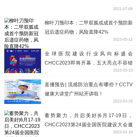
2021-07-09
柳叶刀预印本：二甲双胍或成首个预防新
冠后遗症药物，风险直降42%
2023-05-12
全球医院建设行业风向标盛会
CHCC2023即将开幕，五大亮点不容错
2023-05-10
过！
直播预告| 流感防治重点有哪些？CCTV
健康大讲堂广州站开讲啦！
2023-03-29
蓄势聚力，共启美好|6月17-19日，
CHCC2023第24届全国医院建设大会邀
2023-03-10
您共赴成都！