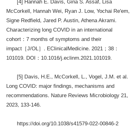
[4] Hannah E. Davis, Gina S. Assaf, Lisa
McCorkell, Hannah Wei, Ryan J. Low, Yochai Re'em,
Signe Redfield, Jared P. Austin, Athena Akrami.
Characterizing long COVID in an international
cohort：7 months of symptoms and their
impact［J/OL］. EClinicalMedicine. 2021；38：
101019. DOI：10.1016/j.eclinm.2021.101019.
[5] Davis, H.E., McCorkell, L., Vogel, J.M. et al.
Long COVID: major findings, mechanisms and
recommendations. Nature Reviews Microbiology 21,
2023, 133-146.
https://doi.org/10.1038/s41579-022-00846-2