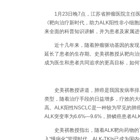
1月23日晚7点，江苏省肿瘤医院
主任医
《靶向
治疗
新时代，助力ALK阳
性非小细胞
来全面的科普知识讲解，并为患者及家属进
近十几年来，随着肿瘤驱动基因的发现，
延长了患者的生存期。史美祺教授从靶向
治
成为医生和患者共同追求的更高目标，如何
史美祺教授讲道，肺癌是我国发病率排
类型，随着
治疗手段的日益增多，疗效的大
高。ALK阳
性NSCLC是一种较为罕见的肺癌
ALK突变率为6.6%—9.6%，肺鳞癌患者AL
史美祺教授指出，随着ALK靶向药物的
入“慢病化”管理时代，ALK-TKIs已成为国