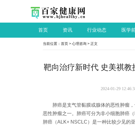
首页
资讯
行业动态
医学
当前位置：
首页
>
心理咨询
> 正文
靶向治疗新时代 史美祺教
2024-01-29 12
肺癌是支气管黏膜或腺体的恶
性肿瘤，
恶
性肿瘤之一。肺癌可分为非小细胞肺癌（NS
肺癌（ALK+ NSCLC）是一种比较少见的