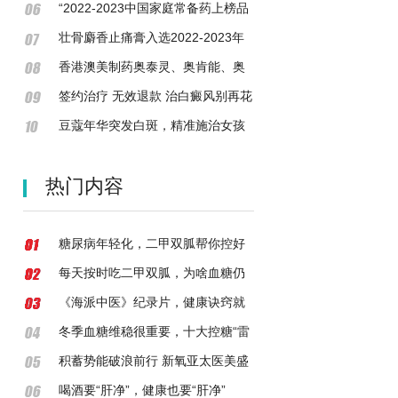
作
度“中国家庭常备药”榜单，并获最佳
“2022-2023中国家庭常备药上榜品
人气奖
牌”重磅发布!华润江中家中常备药多
壮骨麝香止痛膏入选2022-2023年
点开花
度“中国家庭常备药”上榜品牌
香港澳美制药奥泰灵、奥肯能、奥
络、澳能上榜2022-2023中国家庭
签约治疗 无效退款 治白癜风别再花
常备药榜单
冤枉钱
豆蔻年华突发白斑，精准施治女孩
眼部白癜风复色
热门内容
糖尿病年轻化，二甲双胍帮你控好
糖！
每天按时吃二甲双胍，为啥血糖仍
然高？
《海派中医》纪录片，健康诀窍就
在身边并不遥远
冬季血糖维稳很重要，十大控糖“雷
区”千万要避开！
积蓄势能破浪前行 新氧亚太医美盛
典有多硬核？
喝酒要“肝净”，健康也要“肝净”