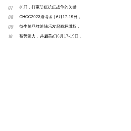
护肝，打赢防疫抗疫战争的关键一
环
CHCC2023邀请函 | 6月17-19日，
第24届全国医院建设大会，相约成
益生菌品牌迪辅乐发起商标维权，
都，共创美好医院
用法律武器打击“山寨”品牌
蓄势聚力，共启美好|6月17-19日，
CHCC2023第24届全国医院建设大
会邀您共赴成都！