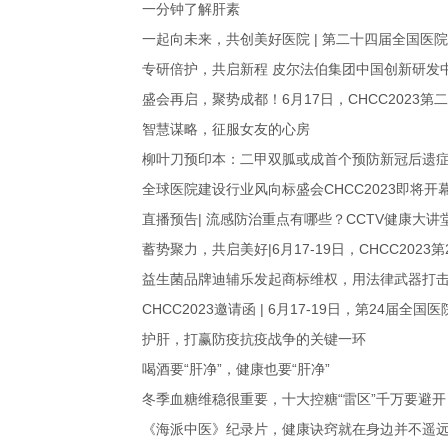
一分钟了解肝素
一起向未来，共创美好医院 | 第二十四届全国医院
专研倍护，共启新程 皮尔法伯集团中国创新研发
盛会再启，聚势成都！6月17日，CHCC2023
智慧谋略，征服女友的心房
柳叶刀预印本：二甲双胍或成首个预防新冠后遗症
全球医院建设行业风向标盛会CHCC2023即将
直播预告| 流感防治重点有哪些？CCTV健康大
蓄势聚力，共启美好|6月17-19日，CHCC20
益生菌品牌迪辅乐发起商标维权，用法律武器打击
CHCC2023邀请函 | 6月17-19日，第24
护肝，打赢防疫抗疫战争的关键一环
喝酒要“肝净”，健康也要“肝净”
冬季血糖维稳很重要，十大控糖“雷区”千万要避开
《海派中医》纪录片，健康诀窍就在身边并不遥