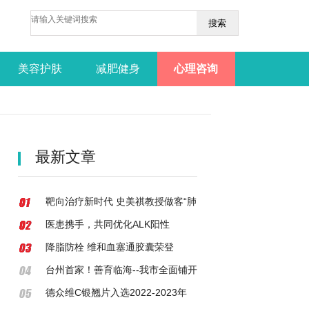
搜索
美容护肤
减肥健身
心理咨询
最新文章
靶向治疗新时代 史美祺教授做客“肺
有所医 罕动未来”患教会直播间
医患携手，共同优化ALK阳性
NSCLC全程治疗—大咖直播开播
降脂防栓 维和血塞通胶囊荣登
2022-2023年度“中国家庭常备药
台州首家！善育临海--我市全面铺开
（心脑血管用药）榜单”
0-6岁儿童孤独症早期筛查和干预工
德众维C银翘片入选2022-2023年