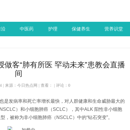
前沿
中医药
护理
保健养生
营养识堂
授做客“肺有所医 罕动未来”患教会直播
间
:46:34 | 来源：今日热点网 | 查看：
| 评论：
0
也是发病率和死亡率增长最快，对人群健康和生命威胁最大的
CLC）和小细胞肺癌（SCLC），其中ALK 阳
性非小细胞
亚型，被称为非小细胞肺癌（NSCLC）中的“钻石突变”。