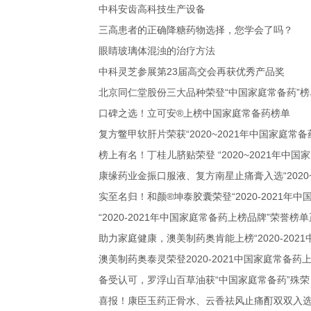
中科安齿高科技生产设备
三高患者的正确降糖药物选择，您学会了吗？
眼睛玻璃体混浊的治疗方法
中科灵芝参展第23届高交会再获优秀产品奖
北京同仁堂股份三大品种荣登“中国家庭常备药”榜
口碑之选！立可安®上榜中国家庭常备药榜单
复方鳖甲软肝片荣获“2020~2021年中国家庭常
榜上有名！丁桂儿脐贴荣登 “2020~2021年中国
康缘药业金振口服液、复方南星止痛膏入选“2020
实至名归！和颜®坤泰胶囊荣登“2020-2021年
“2020-2021年中国家庭常备药上榜品牌”荣
助力家庭健康，澳美制药奥肯能上榜“2020-202
澳美制药奥泰灵荣登2020-2021中国家庭常备
备受认可，罗浮山百草油获“中国家庭常备药”殊荣
喜报！康臣玉药正骨水、云香祛风止痛酊双双入选 “2