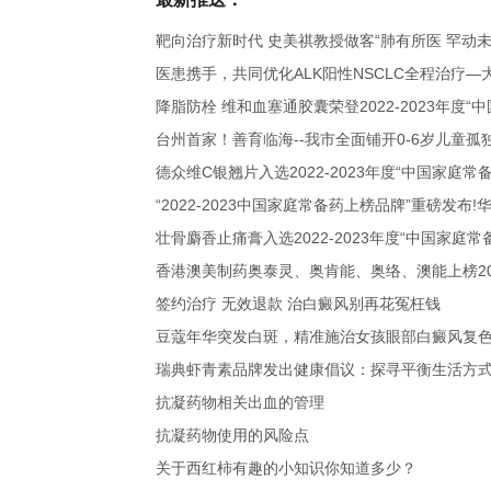
靶向治疗新时代 史美祺教授做客“肺有所医 罕动
医患携手，共同优化ALK阳性NSCLC全程治疗—
降脂防栓 维和血塞通胶囊荣登2022-2023年度
台州首家！善育临海--我市全面铺开0-6岁儿童
德众维C银翘片入选2022-2023年度“中国家庭
“2022-2023中国家庭常备药上榜品牌”重磅发
壮骨麝香止痛膏入选2022-2023年度“中国家庭常
香港澳美制药奥泰灵、奥肯能、奥络、澳能上榜202
签约治疗 无效退款 治白癜风别再花冤枉钱
豆蔻年华突发白斑，精准施治女孩眼部白癜风复
瑞典虾青素品牌发出健康倡议：探寻平衡生活方
抗凝药物相关出血的管理
抗凝药物使用的风险点
关于西红柿有趣的小知识你知道多少？