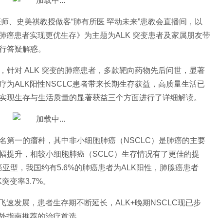
师、史美祺教授做客“肺有所医 罕动未来”患教会直播间，以
肺癌患者实现更优生存》为主题为ALK 突变患者及家属朋友带
行答疑解惑。
针对 ALK 突变的肺癌患者，多款靶向药物先后问世，显著
疗为ALK阳
性NSCLC患者带来长期生存获益，高质量生活已
实现生存与生活质量的显著获益三个方面进行了详细解读。
名第一的瘤种，其中非小细胞肺癌（NSCLC）是肺癌的主要
幅提升，相较小细胞肺癌（SCLC）生存情况有了更佳的提
亚型，我国约有5.6%的肺癌患者为ALK阳
性，肺腺癌患者
K突变率3.7%。
飞速发展，患者生存期不断延长，ALK+晚期NSCLC现已步
内外指南推荐的
治疗首选。