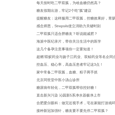
每天按时吃二甲双胍，为啥血糖仍然高？
糖友假期出游，牢记2个吃“胍”建议
提醒糖友：这样服用二甲双胍，控糖效果好，胃
感念师恩，Strepsils使立消助力关键时刻
二甲双胍只适合胖糖友？听说能减肥？
海派中医纪录片，带你关注生活中的医学
这几个备孕注意事项你一定要知道！
超燃!双蚁药业与扬子江药业、双鲸药业等名企同
控血压、稳心率，高血压患者牢记这3点！
家中常备二甲双胍，血糖、粽子两手抓
北京同世堂中医小汤山诊所
糖尿病年轻化，二甲双胍帮你控好糖！
直击新兴污染 沁园新5系净水器极净上市
合肥爱尔眼科：做完近视手术，宅在家能打游戏
接种新冠加强针，糖友要不要先停二甲双胍？